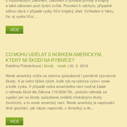
s mysliveckým zákonem, zákonem o ochraně přírody a krajiny
a také zákonem proti týrání zvířat. Povolení k odchytu, případně
odlovu dává v případě vydry říční krajský úřad. Vzhledem k faktu,
že: a) vydra říční...
VÍCE
CO MOHU UDĚLAT S NORKEM AMERICKÝM,
KTERÝ MI ŠKODÍ NA RYBNÍCE?
Kateřina Poledníková
|
škody
norek
|
20. 3. 2016
Norek americký může na rybníce způsobovat i poměrně významné
škody. A je velmi těžké zjistit, kolik ryb na rybníce vyloví norek
a kolik vydra. V případě norka amerického není možné žádat
o náhradu škod dle Zákona 115/2000 Sb., protože náhrady se
vyplácí jen na škody způsobené zvláště chráněnými druhy
živočichů, a to norek americký není. Norek americký je nepůvodní
druh (pochází, jak název napovídá, z Ameriky) a do...
VÍCE