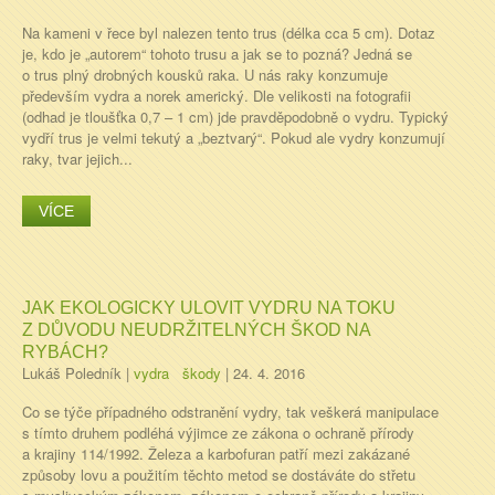
Na kameni v řece byl nalezen tento trus (délka cca 5 cm). Dotaz
je, kdo je „autorem“ tohoto trusu a jak se to pozná? Jedná se
o trus plný drobných kousků raka. U nás raky konzumuje
především vydra a norek americký. Dle velikosti na fotografii
(odhad je tloušťka 0,7 – 1 cm) jde pravděpodobně o vydru. Typický
vydří trus je velmi tekutý a „beztvarý“. Pokud ale vydry konzumují
raky, tvar jejich...
VÍCE
JAK EKOLOGICKY ULOVIT VYDRU NA TOKU
Z DŮVODU NEUDRŽITELNÝCH ŠKOD NA
RYBÁCH?
Lukáš Poledník
|
vydra
škody
|
24. 4. 2016
Co se týče případného odstranění vydry, tak veškerá manipulace
s tímto druhem podléhá výjimce ze zákona o ochraně přírody
a krajiny 114/1992. Železa a karbofuran patří mezi zakázané
způsoby lovu a použitím těchto metod se dostáváte do střetu