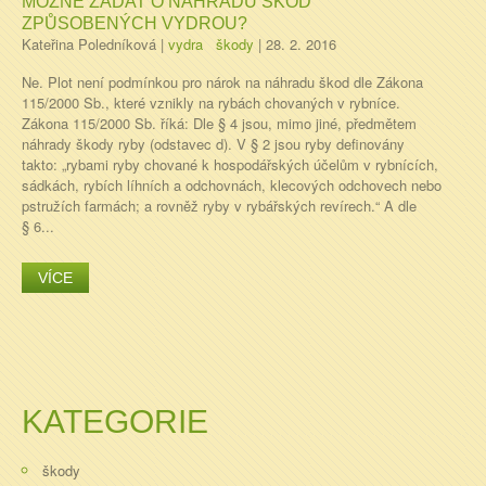
MOŽNÉ ŽÁDAT O NÁHRADU ŠKOD
ZPŮSOBENÝCH VYDROU?
Kateřina Poledníková
|
vydra
škody
|
28. 2. 2016
Ne. Plot není podmínkou pro nárok na náhradu škod dle Zákona
115/2000 Sb., které vznikly na rybách chovaných v rybníce.
Zákona 115/2000 Sb. říká: Dle § 4 jsou, mimo jiné, předmětem
náhrady škody ryby (odstavec d). V § 2 jsou ryby definovány
takto: „rybami ryby chované k hospodářských účelům v rybnících,
sádkách, rybích líhních a odchovnách, klecových odchovech nebo
pstružích farmách; a rovněž ryby v rybářských revírech.“ A dle
§ 6...
VÍCE
KATEGORIE
škody