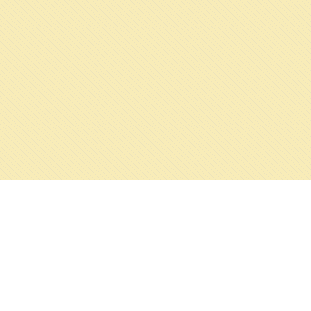
ALKA WILDLIFE, O.P.S.
©
2026
SUPPORTED BY GRANT FROM ICELAND, LIECHTENSTEIN AND NORWAY.
PODPOŘENO GRANTEM Z ISLANDU, LICHTENŠTEJNSKA A NORSKA.