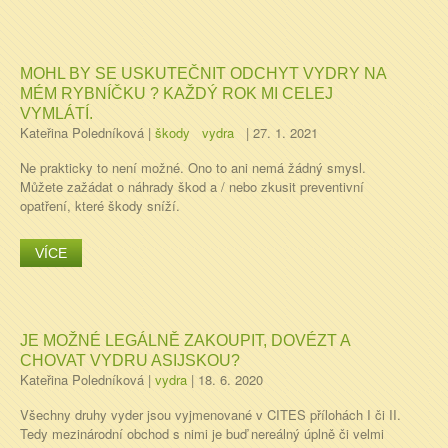
MOHL BY SE USKUTEČNIT ODCHYT VYDRY NA
MÉM RYBNÍČKU ? KAŽDÝ ROK MI CELEJ
VYMLÁTÍ.
Kateřina Poledníková
|
škody
vydra
|
27. 1. 2021
Ne prakticky to není možné. Ono to ani nemá žádný smysl.
Můžete zažádat o náhrady škod a / nebo zkusit preventivní
opatření, které škody sníží.
VÍCE
JE MOŽNÉ LEGÁLNĚ ZAKOUPIT, DOVÉZT A
CHOVAT VYDRU ASIJSKOU?
Kateřina Poledníková
|
vydra
|
18. 6. 2020
Všechny druhy vyder jsou vyjmenované v CITES přílohách I či II.
Tedy mezinárodní obchod s nimi je buď nereálný úplně či velmi