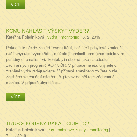
VÍCE
KOMU NAHLÁSIT VÝSKYT VYDER?
Kateřina Poledníková
|
vydra
monitoring
|
6. 2. 2019
Pokud jste někde zahlédli vydru říční, našli její pobytové znaky či
našli uhynulou vydru říční, můžete ji nahlásit nám (prostřednictvím
poradny či emailem viz kontakty) nebo na také na oddělení
záchranných programů AOPK ČR. V případě nálezu uhynulé či
zraněné vydry raději volejte. V případě zraněného zvířete bude
zajištěno veterinární ošetření či převoz do některé záchranné
stanice. V případě uhynulého...
VÍCE
TRUS S KOUSKY RAKA – ČÍ JE TO?
Kateřina Poledníková
|
trus
pobytové znaky
monitoring
|
7. 11. 2016