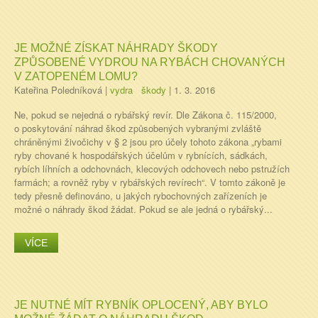
JE MOŽNÉ ZÍSKAT NÁHRADY ŠKODY
ZPŮSOBENÉ VYDROU NA RYBÁCH CHOVANÝCH
V ZATOPENÉM LOMU?
Kateřina Poledníková
|
vydra
škody
|
1. 3. 2016
Ne, pokud se nejedná o rybářský revír. Dle Zákona č. 115/2000,
o poskytování náhrad škod způsobených vybranými zvláště
chráněnými živočichy v § 2 jsou pro účely tohoto zákona „rybami
ryby chované k hospodářských účelům v rybnících, sádkách,
rybích líhních a odchovnách, klecových odchovech nebo pstružích
farmách; a rovněž ryby v rybářských revírech“. V tomto zákoně je
tedy přesně definováno, u jakých rybochovných zařízeních je
možné o náhrady škod žádat. Pokud se ale jedná o rybářský...
VÍCE
JE NUTNÉ MÍT RYBNÍK OPLOCENÝ, ABY BYLO