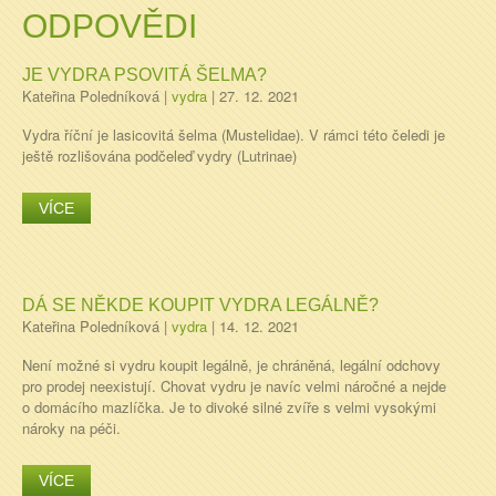
ODPOVĚDI
JE VYDRA PSOVITÁ ŠELMA?
Kateřina Poledníková
|
vydra
|
27. 12. 2021
Vydra říční je lasicovitá šelma (Mustelidae). V rámci této čeledi je
ještě rozlišována podčeleď vydry (Lutrinae)
VÍCE
DÁ SE NĚKDE KOUPIT VYDRA LEGÁLNĚ?
Kateřina Poledníková
|
vydra
|
14. 12. 2021
Není možné si vydru koupit legálně, je chráněná, legální odchovy
pro prodej neexistují. Chovat vydru je navíc velmi náročné a nejde
o domácího mazlíčka. Je to divoké silné zvíře s velmi vysokými
nároky na péči.
VÍCE