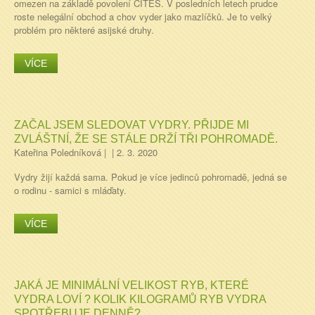
omezen na základě povolení CITES. V posledních letech prudce
roste nelegální obchod a chov vyder jako mazlíčků. Je to velký
problém pro některé asijské druhy.
VÍCE
ZAČAL JSEM SLEDOVAT VYDRY. PŘIJDE MI
ZVLÁŠTNÍ, ŽE SE STÁLE DRŽÍ TŘI POHROMADĚ.
Kateřina Poledníková
|
|
2. 3. 2020
Vydry žijí každá sama. Pokud je více jedinců pohromadě, jedná se
o rodinu - samici s mláďaty.
VÍCE
JAKÁ JE MINIMÁLNÍ VELIKOST RYB, KTERÉ
VYDRA LOVÍ ? KOLIK KILOGRAMŮ RYB VYDRA
SPOTŘEBUJE DENNĚ?