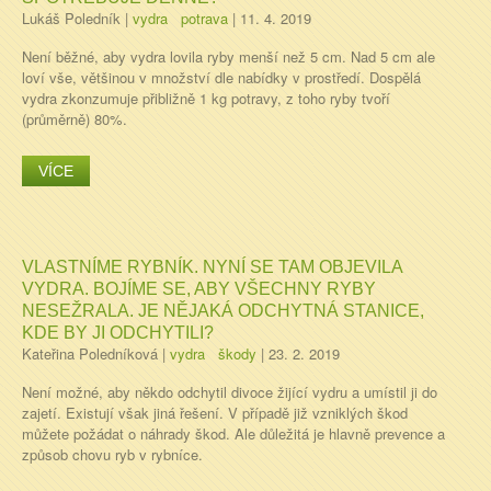
Lukáš Poledník
|
vydra
potrava
|
11. 4. 2019
Není běžné, aby vydra lovila ryby menší než 5 cm. Nad 5 cm ale
loví vše, většinou v množství dle nabídky v prostředí. Dospělá
vydra zkonzumuje přibližně 1 kg potravy, z toho ryby tvoří
(průměrně) 80%.
VÍCE
VLASTNÍME RYBNÍK. NYNÍ SE TAM OBJEVILA
VYDRA. BOJÍME SE, ABY VŠECHNY RYBY
NESEŽRALA. JE NĚJAKÁ ODCHYTNÁ STANICE,
KDE BY JI ODCHYTILI?
Kateřina Poledníková
|
vydra
škody
|
23. 2. 2019
Není možné, aby někdo odchytil divoce žijící vydru a umístil ji do
zajetí. Existují však jiná řešení. V případě již vzniklých škod
můžete požádat o náhrady škod. Ale důležitá je hlavně prevence a
způsob chovu ryb v rybníce.