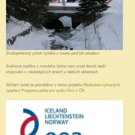
Svatopeterský potok vytéká z tunelu pod ski areálem.
Sněhová nadílka z minulého týdne nám snad dovolí další
stopování v následujících dnech v dalších oblastech.
Sčítání vyder je prováděno v rámci projektu
Realizace vybraných
opatření Programu péče pro vydru říční v ČR
.