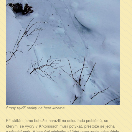
Stopy vydří rodiny na řece Jizerce.
Při sčítání jsme bohužel narazili na celou řadu problémů, se
kterými se vydry v Krkonoších musí potýkat, přestože se jedná
o národní park. A bohužel výsledky sčítání tomu zcela odpovídaly.