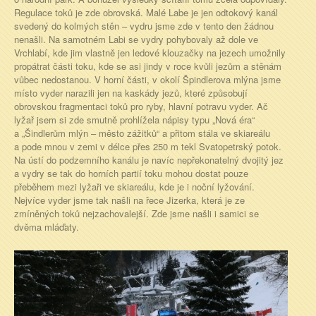
Regulace toků je zde obrovská. Malé Labe je jen odtokový kanál
svedený do kolmých stěn – vydru jsme zde v tento den žádnou
nenašli. Na samotném Labi se vydry pohybovaly až dole ve
Vrchlabí, kde jim vlastně jen ledové klouzačky na jezech umožnily
propátrat části toku, kde se asi jindy v roce kvůli jezům a stěnám
vůbec nedostanou. V horní části, v okolí Špindlerova mlýna jsme
místo vyder narazili jen na kaskády jezů, které způsobují
obrovskou fragmentaci toků pro ryby, hlavní potravu vyder. Ač
lyžař jsem si zde smutně prohlížela nápisy typu „Nová éra“
a „Šindlerům mlýn – město zážitků“ a přitom stála ve skiareálu
a pode mnou v zemi v délce přes 250 m tekl Svatopetrský potok.
Na ústí do podzemního kanálu je navíc nepřekonatelný dvojitý jez
a vydry se tak do horních partií toku mohou dostat pouze
přeběhem mezi lyžaři ve skiareálu, kde je i noční lyžování.
Nejvíce vyder jsme tak našli na řece Jizerka, která je ze
zmíněných toků nejzachovalejší. Zde jsme našli i samici se
dvěma mláďaty.