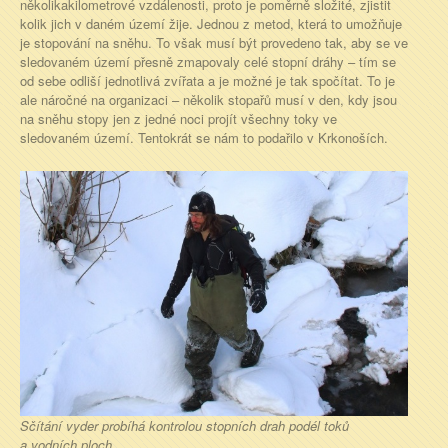
několikakilometrové vzdálenosti, proto je poměrně složité, zjistit
kolik jich v daném území žije. Jednou z metod, která to umožňuje
je stopování na sněhu. To však musí být provedeno tak, aby se ve
sledovaném území přesně zmapovaly celé stopní dráhy – tím se
od sebe odliší jednotlivá zvířata a je možné je tak spočítat. To je
ale náročné na organizaci – několik stopařů musí v den, kdy jsou
na sněhu stopy jen z jedné noci projít všechny toky ve
sledovaném území. Tentokrát se nám to podařilo v Krkonoších.
Sčítání vyder probíhá kontrolou stopních drah podél toků
a vodních ploch.