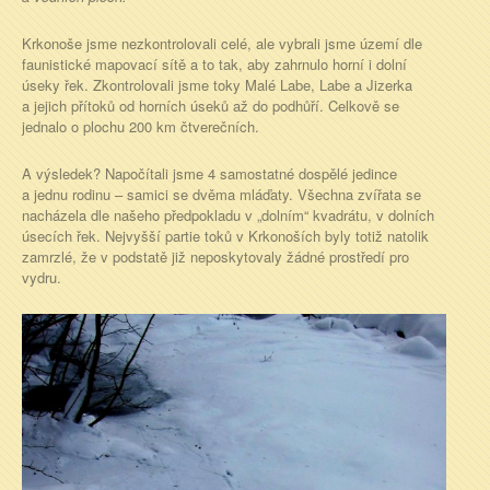
Krkonoše jsme nezkontrolovali celé, ale vybrali jsme území dle
faunistické mapovací sítě a to tak, aby zahrnulo horní i dolní
úseky řek. Zkontrolovali jsme toky Malé Labe, Labe a Jizerka
a jejich přítoků od horních úseků až do podhůří. Celkově se
jednalo o plochu 200 km čtverečních.
A výsledek? Napočítali jsme 4 samostatné dospělé jedince
a jednu rodinu – samici se dvěma mláďaty. Všechna zvířata se
nacházela dle našeho předpokladu v „dolním“ kvadrátu, v dolních
úsecích řek. Nejvyšší partie toků v Krkonoších byly totiž natolik
zamrzlé, že v podstatě již neposkytovaly žádné prostředí pro
vydru.