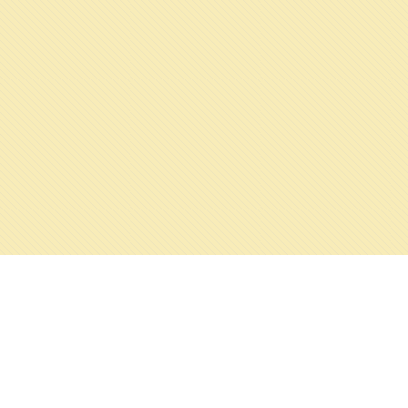
ALKA WILDLIFE, O.P.S.
©
2026
SUPPORTED BY GRANT FROM ICELAND, LIECHTENSTEIN AND NORWAY.
PODPOŘENO GRANTEM Z ISLANDU, LICHTENŠTEJNSKA A NORSKA.