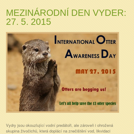
MEZINÁRODNÍ DEN VYDER:
27. 5. 2015
Vydry jsou okouzlující vodní predátoři, ale zároveň i ohrožená
skupina živočichů, která doplácí na znečištění vod, likvidaci