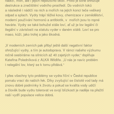
nádrží, moří, ale i jejich nejbližšího okolí. Proto je silně ohrožuje
destrukce a znečištění vodního prostředí. Do vodních toků
a následně i nádrží na nich a mořích na jejich konci teče veškerý
odpad a splach. Vydry trápí těžké kovy, chemizace v zemědělství,
moderní používání hormonů a antibiotik, v mořích jsou to ropné
havárie. Vydry se také bohužel stále loví, ať už je lov legální či
ilegální v závislosti na statutu vyder v daném státě. Loví se pro
maso, kůži, jako trofej a jako škodná.
„V moderních zemích pak přibyl ještě další negativní faktor
ohrožující vydry, a tím je autodoprava. V rámci našeho výzkumu
ročně sesbíráme na silnicích až 40 zajetých vyder,“ doplňuje
Kateřina Poledníková z ALKA Wildlife. „U nás je navíc problém
i nelegální lov, který se k tomu přidává.“
I přes všechny tyto problémy se vydra říční v České republice
pomalu vrací do našich řek. Díky zvyšující se čistotě vod tady má
znovu dobré podmínky k životu a pokud se kvalita vody udrží
a člověk bude vydru tolerovat ve svojí blízkosti je naděje na přežití
naší vydří populace velice dobrá.