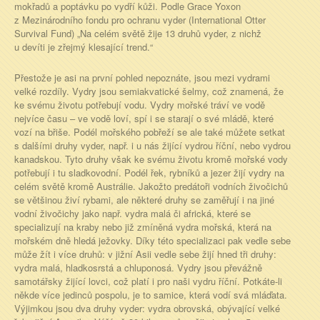
mokřadů a poptávku po vydří kůži. Podle Grace Yoxon
z Mezinárodního fondu pro ochranu vyder (International Otter
Survival Fund) „Na celém světě žije 13 druhů vyder, z nichž
u devíti je zřejmý klesající trend.“
Přestože je asi na první pohled nepoznáte, jsou mezi vydrami
velké rozdíly. Vydry jsou semiakvatické šelmy, což znamená, že
ke svému životu potřebují vodu. Vydry mořské tráví ve vodě
nejvíce času – ve vodě loví, spí i se starají o své mládě, které
vozí na břiše. Podél mořského pobřeží se ale také můžete setkat
s dalšími druhy vyder, např. i u nás žijící vydrou říční, nebo vydrou
kanadskou. Tyto druhy však ke svému životu kromě mořské vody
potřebují i tu sladkovodní. Podél řek, rybníků a jezer žijí vydry na
celém světě kromě Austrálie. Jakožto predátoři vodních živočichů
se většinou živí rybami, ale některé druhy se zaměřují i na jiné
vodní živočichy jako např. vydra malá či africká, které se
specializují na kraby nebo již zmíněná vydra mořská, která na
mořském dně hledá ježovky. Díky této specializaci pak vedle sebe
může žít i více druhů: v jižní Asii vedle sebe žijí hned tři druhy:
vydra malá, hladkosrstá a chluponosá. Vydry jsou převážně
samotářsky žijící lovci, což platí i pro naši vydru říční. Potkáte-li
někde více jedinců pospolu, je to samice, která vodí svá mláďata.
Výjimkou jsou dva druhy vyder: vydra obrovská, obývající velké