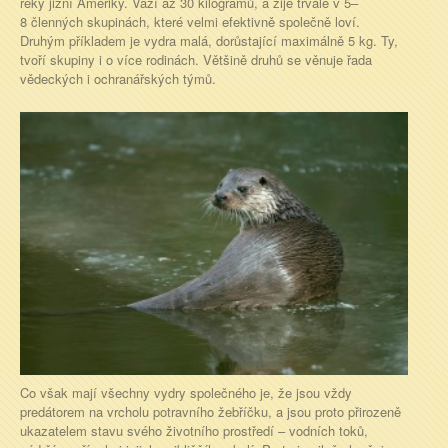
řeky jižní Ameriky. Váží až 30 kilogramů, a žije trvale v 5–
8 členných skupinách, které velmi efektivně společně loví.
Druhým příkladem je vydra malá, dorůstající maximálně 5 kg. Ty,
tvoří skupiny i o více rodinách. Většině druhů se věnuje řada
vědeckých i ochranářských týmů.
Co však mají všechny vydry společného je, že jsou vždy
predátorem na vrcholu potravního žebříčku, a jsou proto přirozeně
ukazatelem stavu svého životního prostředí – vodních toků,