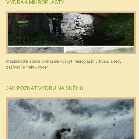
VYDRA A MIKROPLASTY
Mezinárodní studie prokázala výskyt mikroplastů v trusu, a tedy
zažívacím traktu vyder.
JAK POZNAT VYDRU NA SNĚHU