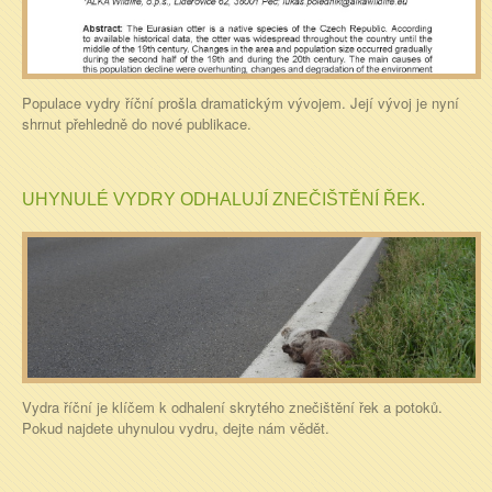
Populace vydry říční prošla dramatickým vývojem. Její vývoj je nyní
shrnut přehledně do nové publikace.
UHYNULÉ VYDRY ODHALUJÍ ZNEČIŠTĚNÍ ŘEK.
Vydra říční je klíčem k odhalení skrytého znečištění řek a potoků.
Pokud najdete uhynulou vydru, dejte nám vědět.